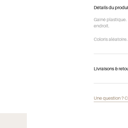
Détails du produi
Gainé plastique. 
endroit.
Coloris aléatoire.
Livraisons & reto
Livraison en 2 à 5
de 6,90€. Frais d
Une question ? C
dès 100€ d'achat
Retours gratuits.