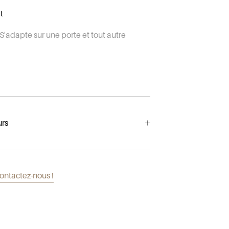
t
S'adapte sur une porte et tout autre
urs
 jours ouvrés dans toute l'Europe à partir
e port offerts en France Métropolitaine
ontactez-nous !
.