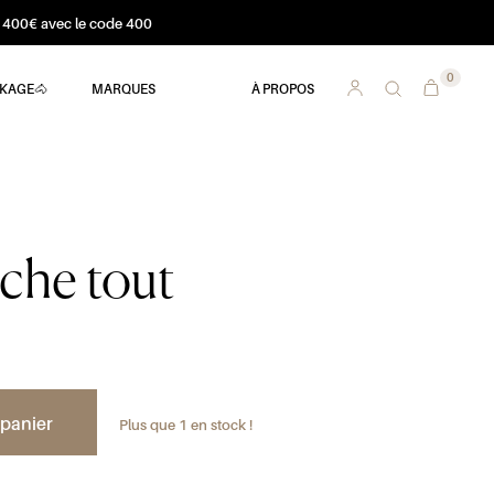
ès 400€ avec le code 400
0
KAGE🐴
MARQUES
À PROPOS
che tout
 panier
Plus que 1 en stock !