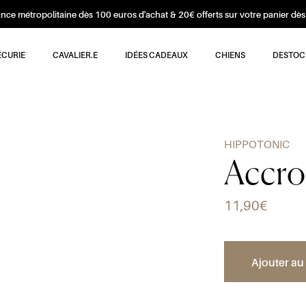
ance métropolitaine dès 100 euros d'achat & 20€ offerts sur votre panier d
ÉCURIE
CAVALIER.E
IDÉES CADEAUX
CHIENS
DESTOC
HIPPOTONIC
Accro
11,90€
Ajouter au