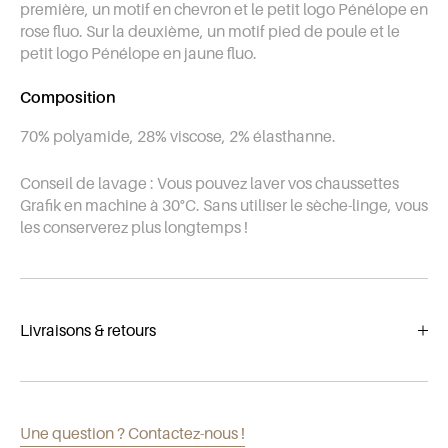
première, un motif en chevron et le petit logo Pénélope en
rose fluo. Sur la deuxième, un motif pied de poule et le
petit logo Pénélope en jaune fluo.
Composition
70% polyamide, 28% viscose, 2% élasthanne.
Conseil de lavage : Vous pouvez laver vos chaussettes
Grafik en machine à 30°C. Sans utiliser le sèche-linge, vous
les conserverez plus longtemps !
Livraisons & retours
Livraison en 2 à 5 jours ouvrés dans toute l'Europe à partir
de 6,90€. Frais de port offerts en France Métropolitaine
Une question ? Contactez-nous !
dès 100€ d'achat.