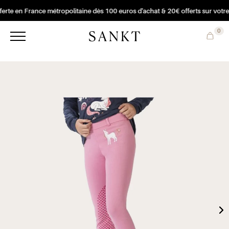
erte en France métropolitaine dès 100 euros d'achat & 20€ offerts sur votre
0