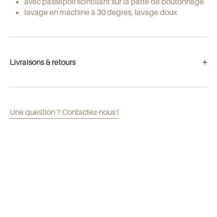
avec passepoil scintillant sur la patte de boutonnage
lavage en machine à 30 degrés, lavage doux
Livraisons & retours
Livraison en 2 à 5 jours ouvrés dans toute l'Europe à partir
de 6,90€. Frais de port offerts en France Métropolitaine
Une question ? Contactez-nous !
dès 100€ d'achat.
Retours gratuits.